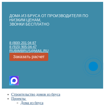
ДОМА ИЗ БРУСА ОТ ПРОИЗВОДИТЕЛЯ ПО
НИЗКИМ ЦЕНАМ,
ЗВОНКИ БЕСПЛАТНО
8 (800) 201 04 87
8 (915) 905-04-47
RUBIMBRUS@MAIL.RU
Заказать расчет
Перейти
Меню
Закрыть
Строительство домов из бруса
к
Проекты
содержимому
Дома из бруса