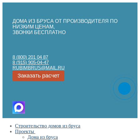
ДОМА ИЗ БРУСА ОТ ПРОИЗВОДИТЕЛЯ ПО
НИЗКИМ ЦЕНАМ,
ЗВОНКИ БЕСПЛАТНО
8 (800) 201 04 87
8 (915) 905-04-47
RUBIMBRUS@MAIL.RU
Заказать расчет
Перейти
Меню
Закрыть
Строительство домов из бруса
к
Проекты
содержимому
Дома из бруса