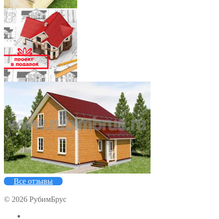
7
5
Все отзывы
© 2026 РубимБрус