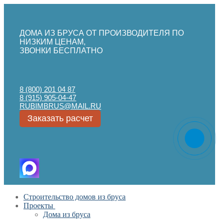
ДОМА ИЗ БРУСА ОТ ПРОИЗВОДИТЕЛЯ ПО
НИЗКИМ ЦЕНАМ,
ЗВОНКИ БЕСПЛАТНО
8 (800) 201 04 87
8 (915) 905-04-47
RUBIMBRUS@MAIL.RU
Заказать расчет
Перейти
Меню
Закрыть
Строительство домов из бруса
к
Проекты
содержимому
Дома из бруса