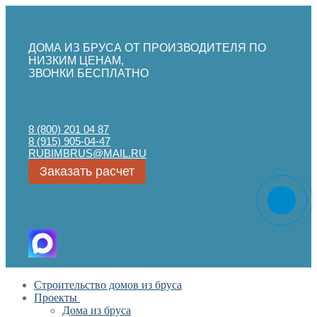
ДОМА ИЗ БРУСА ОТ ПРОИЗВОДИТЕЛЯ ПО
НИЗКИМ ЦЕНАМ,
ЗВОНКИ БЕСПЛАТНО
8 (800) 201 04 87
8 (915) 905-04-47
RUBIMBRUS@MAIL.RU
Заказать расчет
Перейти
Меню
Закрыть
Строительство домов из бруса
к
Проекты
содержимому
Дома из бруса