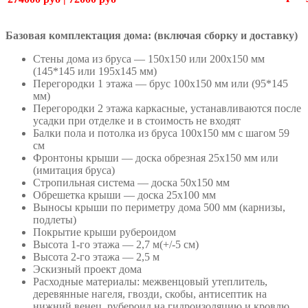
Базовая комплектация дома: (включая сборку и доставку)
Стены дома из бруса — 150х150 или 200х150 мм
(145*145 или 195х145 мм)
Перегородки 1 этажа — брус 100х150 мм или (95*145
мм)
Перегородки 2 этажа каркасные, устанавливаются после
усадки при отделке и в стоимость не входят
Балки пола и потолка из бруса 100х150 мм с шагом 59
см
Фронтоны крыши — доска обрезная 25х150 мм или
(имитация бруса)
Стропильная система — доска 50х150 мм
Обрешетка крыши — доска 25х100 мм
Выносы крыши по периметру дома 500 мм (карнизы,
подлеты)
Покрытие крыши рубероидом
Высота 1-го этажа — 2,7 м(+/-5 см)
Высота 2-го этажа — 2,5 м
Эскизный проект дома
Расходные материалы: межвенцовый утеплитель,
деревянные нагеля, гвозди, скобы, антисептик на
нижний венец, рубероид на гидроизоляцию и кровлю,