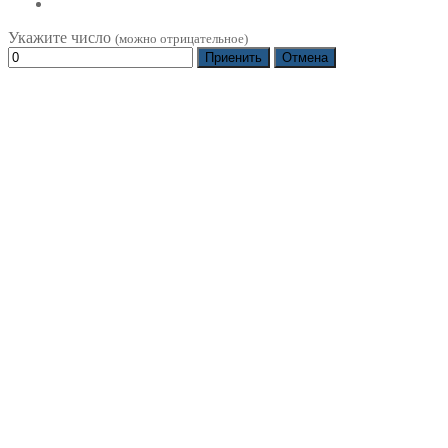
Укажите число
(можно отрицательное)
Приенить
Отмена