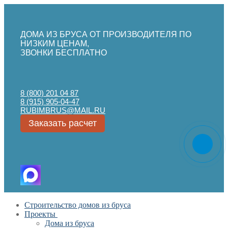
ДОМА ИЗ БРУСА ОТ ПРОИЗВОДИТЕЛЯ ПО
НИЗКИМ ЦЕНАМ,
ЗВОНКИ БЕСПЛАТНО
8 (800) 201 04 87
8 (915) 905-04-47
RUBIMBRUS@MAIL.RU
Заказать расчет
Перейти
Меню
Закрыть
Строительство домов из бруса
к
Проекты
содержимому
Дома из бруса