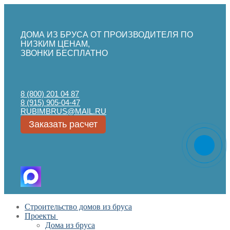
ДОМА ИЗ БРУСА ОТ ПРОИЗВОДИТЕЛЯ ПО
НИЗКИМ ЦЕНАМ,
ЗВОНКИ БЕСПЛАТНО
8 (800) 201 04 87
8 (915) 905-04-47
RUBIMBRUS@MAIL.RU
Заказать расчет
Перейти
Меню
Закрыть
Строительство домов из бруса
к
Проекты
содержимому
Дома из бруса