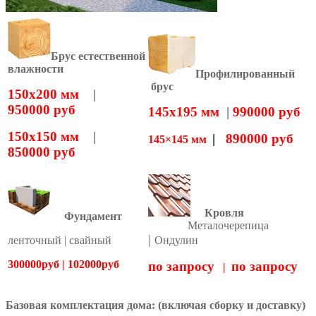
Брус естественной
влажности
Профилированный
брус
150х200 мм
|
950000 руб
145х195 мм
|
990000 руб
150х150 мм
|
|
890000 руб
145×145 мм
850000 руб
Кровля
Фундамент
Металочерепица
|
ленточный | свайный
Ондулин
300000руб | 102000руб
по запросу
по запросу
|
Базовая комплектация дома: (включая сборку и доставку)