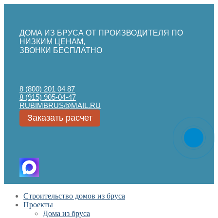
ДОМА ИЗ БРУСА ОТ ПРОИЗВОДИТЕЛЯ ПО
НИЗКИМ ЦЕНАМ,
ЗВОНКИ БЕСПЛАТНО
8 (800) 201 04 87
8 (915) 905-04-47
RUBIMBRUS@MAIL.RU
Заказать расчет
Перейти
Меню
Закрыть
Строительство домов из бруса
к
Проекты
содержимому
Дома из бруса