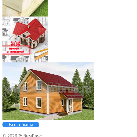
7
5
Все отзывы
© 2026 РубимБрус