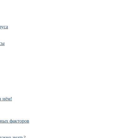
руса
сы
в нём!
дных факторов
нужно знать?