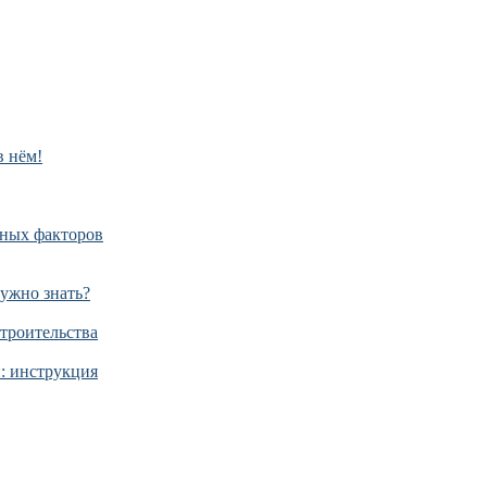
в нём!
дных факторов
нужно знать?
строительства
й: инструкция