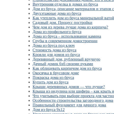
Внутренняя отделка в домах из бруса
Дом из бруса, описание материалов и этапов 
Двухэтажные дома из бруса
Как утеплить дом из бруса минеральной вато
Садовый дом. Процесс постройки
Чем дом из дерева лучше дома из кирпича?
Дома из профильного бруса
Дома из бруса – использование камина
Срубы в современном домостроении
Дома из бруса под ключ
Стоимость дома из бруса
Кровли для домов из бруса
Деревянный дом, рубленный вручную
Дачный домик 6х6 своими руками
Как облицевать кирпичом дом из бруса
Окосячка в брусовом доме
Покраска дома из бруса
Купить дом из бруса
Крыши деревянных домов — что лучше?
Крыша из ондулина или шифера – как крыть 
Что учитывать при выборе проекта для частно
Особенности строительства загородного дома
Правильный фундамент для дачного дома
Дом из бруса 9х12