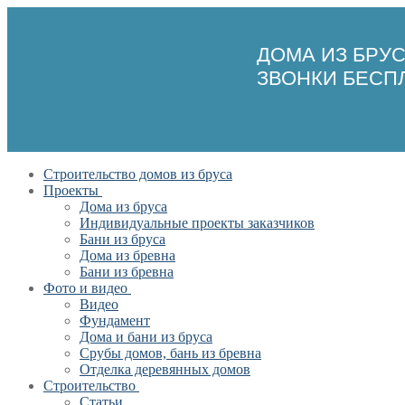
ДОМА ИЗ БРУ
ЗВОНКИ БЕСП
Перейти
Меню
Закрыть
Строительство домов из бруса
к
Проекты
содержимому
Дома из бруса
Индивидуальные проекты заказчиков
Бани из бруса
Дома из бревна
Бани из бревна
Фото и видео
Видео
Фундамент
Дома и бани из бруса
Срубы домов, бань из бревна
Отделка деревянных домов
Строительство
Статьи