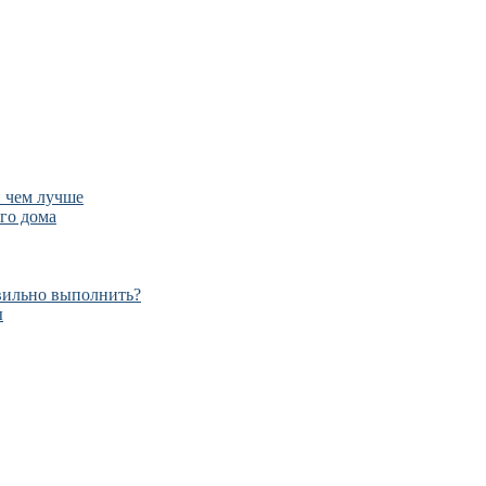
и чем лучше
го дома
авильно выполнить?
ы