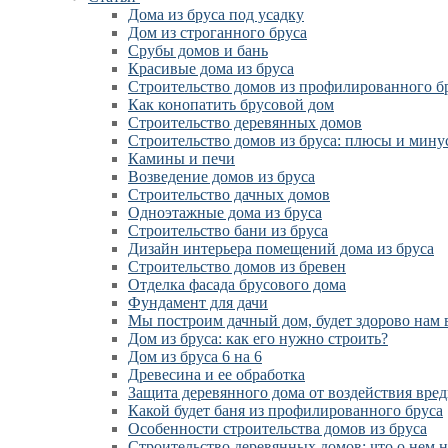
Дома из бруса под усадку
Дом из строганного бруса
Срубы домов и бань
Красивые дома из бруса
Строительство домов из профилированного б
Как конопатить брусовой дом
Строительство деревянных домов
Строительство домов из бруса: плюсы и мину
Камины и печи
Возведение домов из бруса
Cтроительство дачных домов
Одноэтажные дома из бруса
Строительство бани из бруса
Дизайн интерьера помещений дома из бруса
Строительство домов из бревен
Отделка фасада брусового дома
Фундамент для дачи
Мы построим дачный дом, будет здорово нам 
Дом из бруса: как его нужно строить?
Дом из бруса 6 на 6
Древесина и ее обработка
Защита деревянного дома от воздействия вре
Какой будет баня из профилированного бруса
Особенности строительства домов из бруса
Строительство деревянных домов: что о нем 