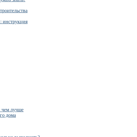
строительства
й: инструкция
и чем лучше
го дома