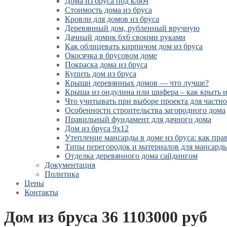
Дома из бруса под ключ
Стоимость дома из бруса
Кровли для домов из бруса
Деревянный дом, рубленный вручную
Дачный домик 6х6 своими руками
Как облицевать кирпичом дом из бруса
Окосячка в брусовом доме
Покраска дома из бруса
Купить дом из бруса
Крыши деревянных домов — что лучше?
Крыша из ондулина или шифера – как крыть 
Что учитывать при выборе проекта для частно
Особенности строительства загородного дома
Правильный фундамент для дачного дома
Дом из бруса 9х12
Утепление мансарды в доме из бруса: как пр
Типы перегородок и материалов для мансард
Отделка деревянного дома сайдингом
Документация
Политика
Цены
Контакты
Дом из бруса 36 1103000 руб