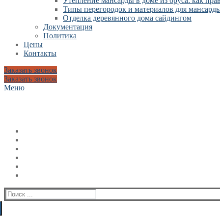
Утепление мансарды в доме из бруса: как пр
Типы перегородок и материалов для мансард
Отделка деревянного дома сайдингом
Документация
Политика
Цены
Контакты
Заказать звонок
Заказать звонок
Меню
Искать: