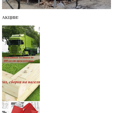
АКЦИИ!
8
7