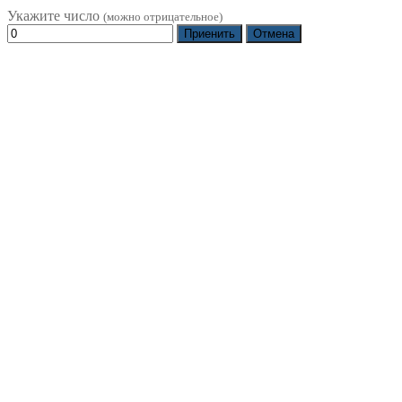
Укажите число
(можно отрицательное)
Приенить
Отмена