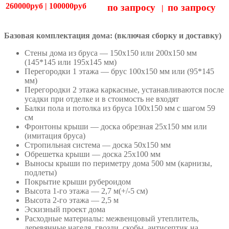
260000руб | 100000руб
по запросу
по запросу
|
Базовая комплектация дома: (включая сборку и доставку)
Стены дома из бруса — 150х150 или 200х150 мм
(145*145 или 195х145 мм)
Перегородки 1 этажа — брус 100х150 мм или (95*145
мм)
Перегородки 2 этажа каркасные, устанавливаются после
усадки при отделке и в стоимость не входят
Балки пола и потолка из бруса 100х150 мм с шагом 59
см
Фронтоны крыши — доска обрезная 25х150 мм или
(имитация бруса)
Стропильная система — доска 50х150 мм
Обрешетка крыши — доска 25х100 мм
Выносы крыши по периметру дома 500 мм (карнизы,
подлеты)
Покрытие крыши рубероидом
Высота 1-го этажа — 2,7 м(+/-5 см)
Высота 2-го этажа — 2,5 м
Эскизный проект дома
Расходные материалы: межвенцовый утеплитель,
деревянные нагеля, гвозди, скобы, антисептик на