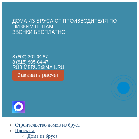
ДОМА ИЗ БРУСА ОТ ПРОИЗВОДИТЕЛЯ ПО
НИЗКИМ ЦЕНАМ,
ЗВОНКИ БЕСПЛАТНО
8 (800) 201 04 87
8 (915) 905-04-47
RUBIMBRUS@MAIL.RU
Заказать расчет
Перейти
Меню
Закрыть
Строительство домов из бруса
к
Проекты
содержимому
Дома из бруса