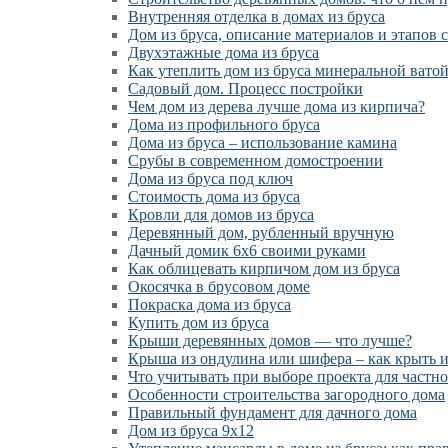
Внутренняя отделка в домах из бруса
Дом из бруса, описание материалов и этапов 
Двухэтажные дома из бруса
Как утеплить дом из бруса минеральной вато
Садовый дом. Процесс постройки
Чем дом из дерева лучше дома из кирпича?
Дома из профильного бруса
Дома из бруса – использование камина
Срубы в современном домостроении
Дома из бруса под ключ
Стоимость дома из бруса
Кровли для домов из бруса
Деревянный дом, рубленный вручную
Дачный домик 6х6 своими руками
Как облицевать кирпичом дом из бруса
Окосячка в брусовом доме
Покраска дома из бруса
Купить дом из бруса
Крыши деревянных домов — что лучше?
Крыша из ондулина или шифера – как крыть 
Что учитывать при выборе проекта для частно
Особенности строительства загородного дома
Правильный фундамент для дачного дома
Дом из бруса 9х12