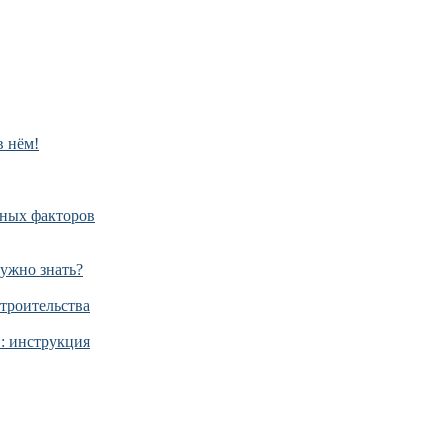
в нём!
дных факторов
нужно знать?
строительства
й: инструкция