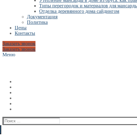
Утепление мансарды в доме из бруса: как пр
Типы перегородок и материалов для мансард
Отделка деревянного дома сайдингом
Документация
Политика
Цены
Контакты
Заказать звонок
Заказать звонок
Меню
Искать: