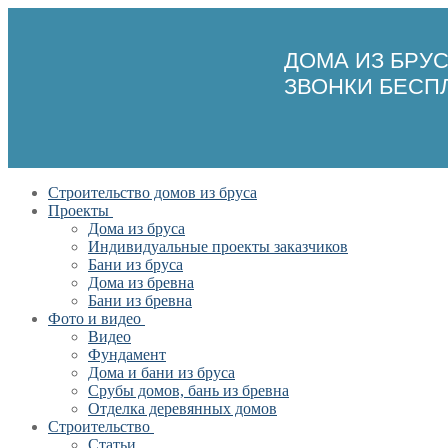
ДОМА ИЗ БРУ
ЗВОНКИ БЕСП
Перейти
Меню
Закрыть
Строительство домов из бруса
к
Проекты
содержимому
Дома из бруса
Индивидуальные проекты заказчиков
Бани из бруса
Дома из бревна
Бани из бревна
Фото и видео
Видео
Фундамент
Дома и бани из бруса
Срубы домов, бань из бревна
Отделка деревянных домов
Строительство
Статьи