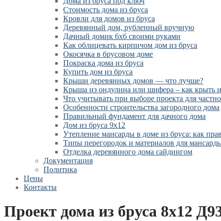
Дома из бруса под ключ
Стоимость дома из бруса
Кровли для домов из бруса
Деревянный дом, рубленный вручную
Дачный домик 6х6 своими руками
Как облицевать кирпичом дом из бруса
Окосячка в брусовом доме
Покраска дома из бруса
Купить дом из бруса
Крыши деревянных домов — что лучше?
Крыша из ондулина или шифера – как крыть 
Что учитывать при выборе проекта для частно
Особенности строительства загородного дома
Правильный фундамент для дачного дома
Дом из бруса 9х12
Утепление мансарды в доме из бруса: как пр
Типы перегородок и материалов для мансард
Отделка деревянного дома сайдингом
Документация
Политика
Цены
Контакты
Проект дома из бруса 8х12 Д93