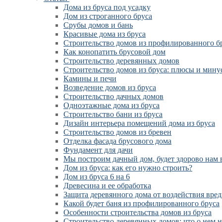
Дома из бруса под усадку
Дом из строганного бруса
Срубы домов и бань
Красивые дома из бруса
Строительство домов из профилированного б
Как конопатить брусовой дом
Строительство деревянных домов
Строительство домов из бруса: плюсы и мину
Камины и печи
Возведение домов из бруса
Cтроительство дачных домов
Одноэтажные дома из бруса
Строительство бани из бруса
Дизайн интерьера помещений дома из бруса
Строительство домов из бревен
Отделка фасада брусового дома
Фундамент для дачи
Мы построим дачный дом, будет здорово нам 
Дом из бруса: как его нужно строить?
Дом из бруса 6 на 6
Древесина и ее обработка
Защита деревянного дома от воздействия вре
Какой будет баня из профилированного бруса
Особенности строительства домов из бруса
Строительство деревянных домов: что о нем 