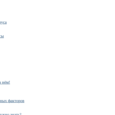
руса
сы
в нём!
дных факторов
нужно знать?