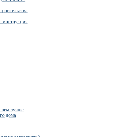
строительства
й: инструкция
и чем лучше
го дома