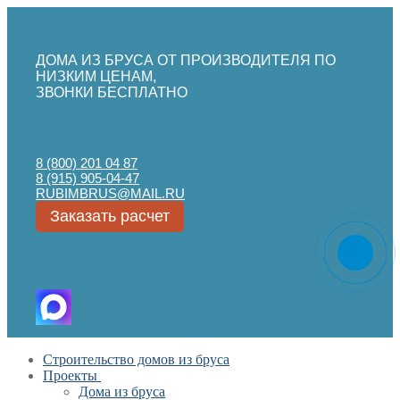
ДОМА ИЗ БРУСА ОТ ПРОИЗВОДИТЕЛЯ ПО
НИЗКИМ ЦЕНАМ,
ЗВОНКИ БЕСПЛАТНО
8 (800) 201 04 87
8 (915) 905-04-47
RUBIMBRUS@MAIL.RU
Заказать расчет
Перейти
Меню
Закрыть
Строительство домов из бруса
к
Проекты
содержимому
Дома из бруса