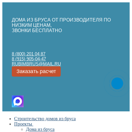
ДОМА ИЗ БРУСА ОТ ПРОИЗВОДИТЕЛЯ ПО
НИЗКИМ ЦЕНАМ,
ЗВОНКИ БЕСПЛАТНО
8 (800) 201 04 87
8 (915) 905-04-47
RUBIMBRUS@MAIL.RU
Заказать расчет
Перейти
Меню
Закрыть
Строительство домов из бруса
к
Проекты
содержимому
Дома из бруса