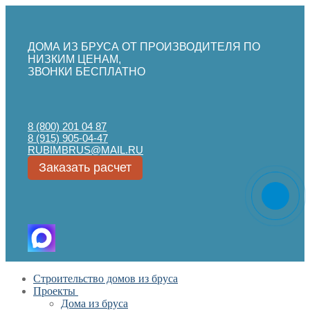
ДОМА ИЗ БРУСА ОТ ПРОИЗВОДИТЕЛЯ ПО
НИЗКИМ ЦЕНАМ,
ЗВОНКИ БЕСПЛАТНО
8 (800) 201 04 87
8 (915) 905-04-47
RUBIMBRUS@MAIL.RU
Заказать расчет
Перейти
Меню
Закрыть
Строительство домов из бруса
к
Проекты
содержимому
Дома из бруса